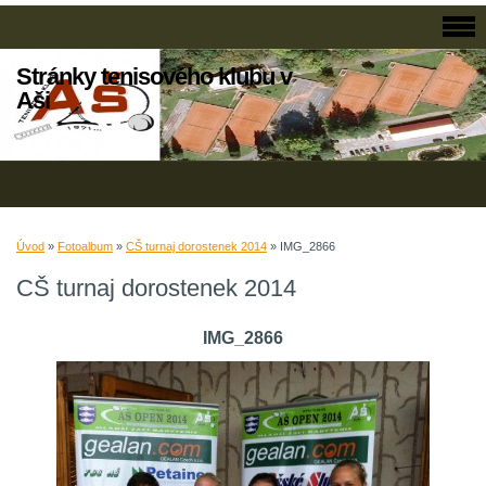
Stránky tenisového klubu v
Aši
Úvod
»
Fotoalbum
»
CŠ turnaj dorostenek 2014
»
IMG_2866
CŠ turnaj dorostenek 2014
IMG_2866