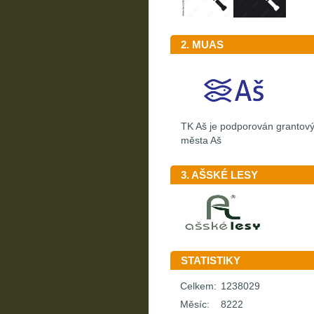
2. MUAS
TK Aš je podporován granto
města Aš
3. AŠSKÉ LESY
STATISTIKY
Celkem:
1238029
Měsíc:
8222