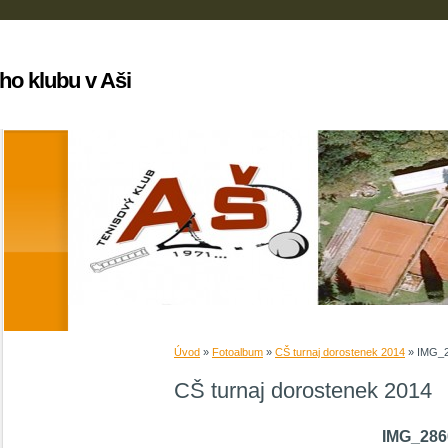
ho klubu v Aši
Úvod
»
Fotoalbum
»
CŠ turnaj dorostenek 2014
»
IMG_
CŠ turnaj dorostenek 2014
IMG_286