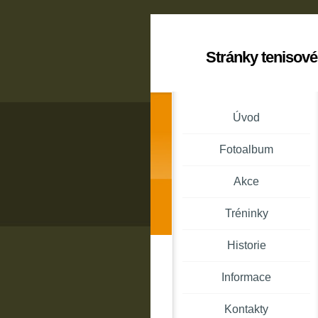
Stránky tenisové
Úvod
Fotoalbum
Akce
Tréninky
Historie
Informace
Kontakty