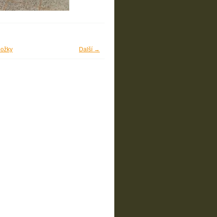
ložky
Další →