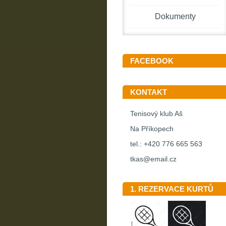
Dokumenty
FACEBOOK
KONTAKT
Tenisový klub Aš
Na Příkopech
tel.: +420 776 665 563
tkas@email.cz
1. REZERVACE KURTŮ