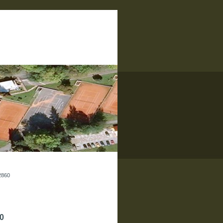
2860
0