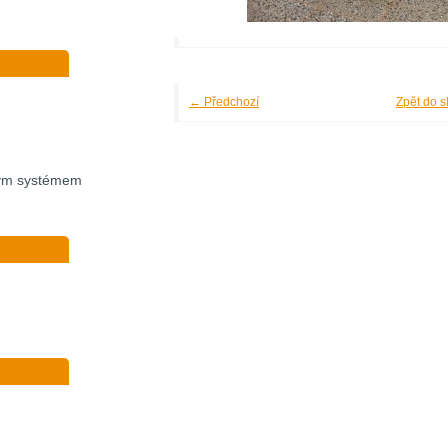
← Předchozí
Zpět do s
vým systémem