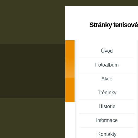
Stránky tenisové
Úvod
Fotoalbum
Akce
Tréninky
Historie
Informace
Kontakty