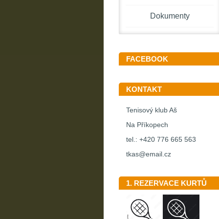
Dokumenty
FACEBOOK
KONTAKT
Tenisový klub Aš
Na Příkopech
tel.: +420 776 665 563
tkas@email.cz
1. REZERVACE KURTŮ