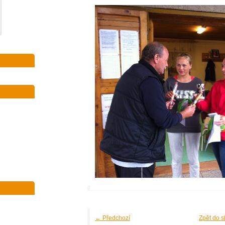
← Předchozí
Zpět do s