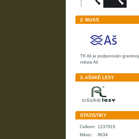
2. MUAS
TK Aš je podporován granto
města Aš
3. AŠSKÉ LESY
STATISTIKY
Celkem:
1237919
Měsíc:
8634