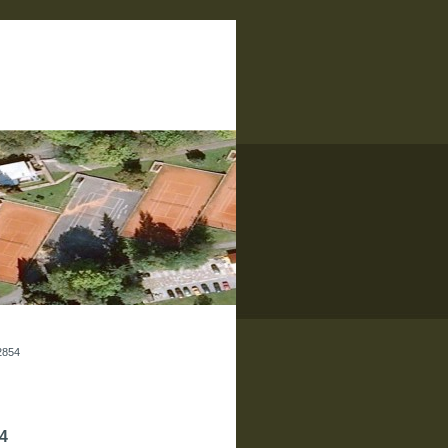
2854
4