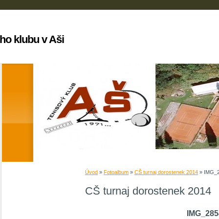
ho klubu v Aši
Úvod
»
Fotoalbum
»
CŠ turnaj dorostenek 2014
»
IMG_
CŠ turnaj dorostenek 2014
IMG_285