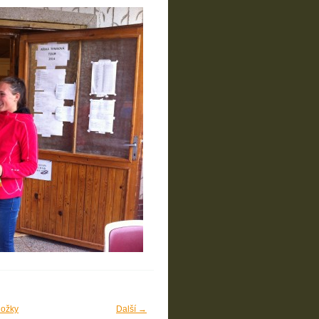
ložky
Další →