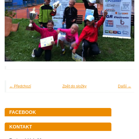
← Předchozí
Zpět do složky
Další →
FACEBOOK
KONTAKT