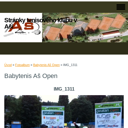
Stránky tenisového klubu v
Aši
Úvod
»
Fotoalbum
»
Babytenis Aš Open
»
IMG_1311
Babytenis Aš Open
IMG_1311