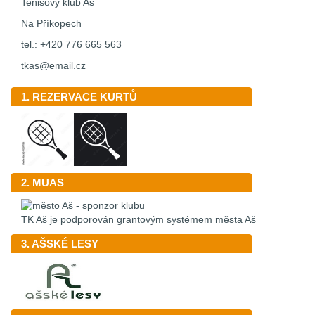
Tenisový klub Aš
Na Příkopech
tel.: +420 776 665 563
tkas@email.cz
1. REZERVACE KURTŮ
2. MUAS
TK Aš je podporován grantovým systémem města Aš
3. AŠSKÉ LESY